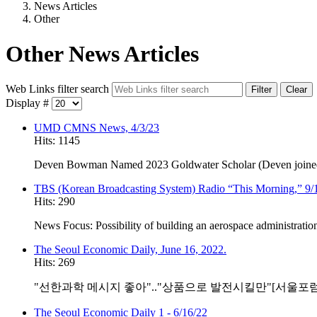
News Articles
Other
Other News Articles
Web Links filter search
Filter
Clear
Display #
UMD CMNS News, 4/3/23
Hits: 1145
Deven Bowman Named 2023 Goldwater Scholar (Deven joined 
TBS (Korean Broadcasting System) Radio “This Morning,” 9/
Hits: 290
News Focus: Possibility of building an aerospace administratio
The Seoul Economic Daily, June 16, 2022.
Hits: 269
"선한과학 메시지 좋아".."상품으로 발전시킬만"[서울포럼 
The Seoul Economic Daily 1 - 6/16/22