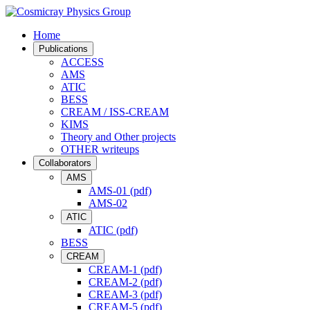
Home
Publications
ACCESS
AMS
ATIC
BESS
CREAM / ISS-CREAM
KIMS
Theory and Other projects
OTHER writeups
Collaborators
AMS
AMS-01 (pdf)
AMS-02
ATIC
ATIC (pdf)
BESS
CREAM
CREAM-1 (pdf)
CREAM-2 (pdf)
CREAM-3 (pdf)
CREAM-5 (pdf)